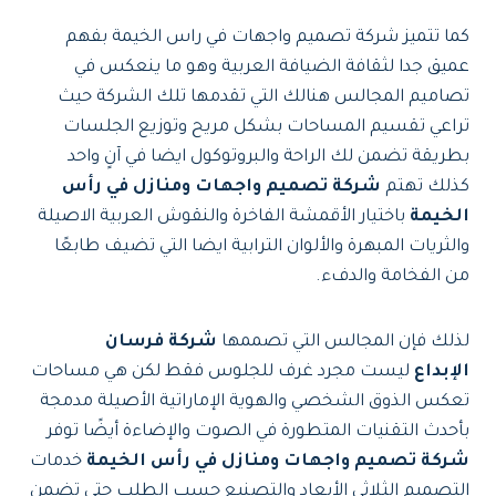
كما تتميز شركة تصميم واجهات في راس الخيمة
بفهم
عميق جدا لثقافة الضيافة العربية وهو ما ينعكس في
تصاميم المجالس هنالك التي تقدمها تلك الشركة حيث
تراعي تقسيم المساحات بشكل مريح وتوزيع الجلسات
بطريقة تضمن لك الراحة والبروتوكول ايضا في آنٍ واحد
كذلك تهتم
شركة تصميم واجهات ومنازل في رأس
الخيمة
باختيار الأقمشة الفاخرة والنقوش العربية الاصيلة
والثريات المبهرة والألوان الترابية ايضا التي تضيف طابعًا
من الفخامة والدفء.
لذلك فإن المجالس التي تصممها
شركة فرسان
الإبداع
ليست مجرد غرف للجلوس فقط لكن هي مساحات
تعكس الذوق الشخصي والهوية الإماراتية الأصيلة مدمجة
بأحدث التقنيات المتطورة في الصوت والإضاءة أيضًا توفر
شركة تصميم واجهات ومنازل في رأس الخيمة
خدمات
التصميم الثلاثي الأبعاد والتصنيع حسب الطلب حتى تضمن