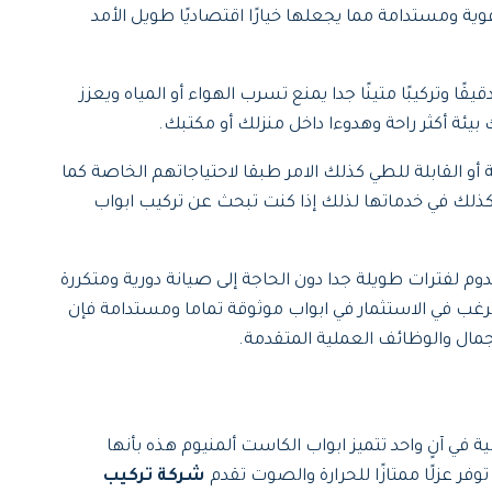
والحرارة العالية كذلك دون أن تتأثر أو تتعرض للتلف ايضا كان هذا التلف كما أن UPVC يعد مادة قوية ومستدامة مما يجعلها خيارًا اقتصاديًا طويل الأمد
 عجمان مما يضمن لك تنفيذًا دقيقًا وتركيبًا متينًا جدا يمنع تسرب الهواء أو المياه ويعزز
 بيئة أكثر راحة وهدوءا داخل منزلك أو مكتبك.
أو القابلة للطي كذلك الامر طبقا لاحتياجاتهم الخاصة كما
ة كذلك في خدماتها لذلك إذا كنت تبحث عن تركيب ابواب
عل الابواب تدوم لفترات طويلة جدا دون الحاجة إلى صيانة دورية ومتكررة
 ترغب في الاستثمار في ابواب موثوقة تماما ومستدامة فإن
ة في آنٍ واحد تتميز ابواب الكاست ألمنيوم هذه بأنها
ر عزلًا ممتازًا للحرارة والصوت تقدم
شركة تركيب