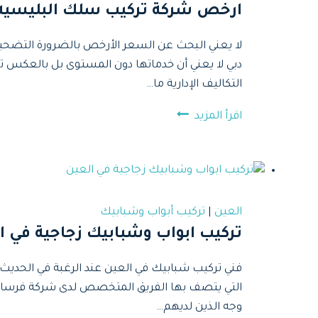
دبي
ارخص شركة تركيب سلك البليسيه في 
2025
لا يعني البحث عن السعر الأرخص بالضرورة التضحية 
دبي لا يعني أن خدماتها دون المستوى بل بالعكس تقد
التكاليف الإدارية ما…
ارخص
اقرأ المزيد
شركة
تركيب
سلك
البليسيه
في
العين
|
تركيب أبواب وشبابيك
دبي
تركيب ابواب وشبابيك زجاجية في ا
2025
فني تركيب شبابيك في العين عند الرغبة في الحديث 
التي يتصف بها الفريق المتخصص لدى شركة فرسان الإ
وجه الذين لديهم…