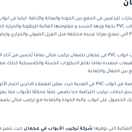
بتوفير هذه الخدمة للعملاء تتميز ابواب PVC بخفة وزنها الشديد و مقاومتها العال
مجموعة متنوعة من ابواب PVC التي تتمتع بمزايا عديدة مختلفة مثل العزل الصوتي و
كما أن الشركة تعتمد على أحدث التقنيات المتطورة في تركيب ابواب PVC في عجمان لضمان تر
لى صيانة متكررة ودورية كذلك تتوفر ابواب PVC بتصميمات متعددة تماما تلائم الديكورات الحديثة و
 بين الجمال والكفاءة.
خيارات مخصصة من ابواب PVC في المدينة حيث يمكن للعملاء الاخ
ديم خدمات تركيب احترافية جدا تضمن غلقًا محكمًا للأبواب مما يعز
 الحصول على ابواب عالية الجودة والكفاءة مع تركيب مثالي يضمن 
لمثالية التي توفرها
شركة تركيب الأبواب في عجمان
حيث تتميز ه