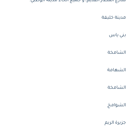
شارع المطار القديم، و جميع أنحاء مدينة أبوظبي.
مدينة خليفة
بني ياس
الشامخة
الشهامة
الشامخة
الشوامخ
جزيرة الريم