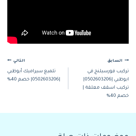
تصفّح
السابق
التالي
تركيب فورسيلنج في
تلميع سيراميك أبوظبي
المقالات
ابوظبي |0502603206|
|0502603206| خصم 40%
تركيب اسقف معلقة |
خصم 40%