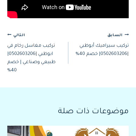
تصفّح
السابق
التالي
تركيب سيراميك أبوظبي
تركيب مغاسل رخام في
المقالات
|0502603206| خصم 40%
ابوظبي |0502603206|
طبيعي وصناعي | خصم
40%
موضوعات ذات صلة