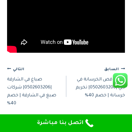
تصفّح
السابق
التالي
شركة قص الخرسانة في
صباغ في الشارقة
المقالات
دبي |0502603206| تخريم
|0502603206| شركات
خرسانة | خصم 40%
صبغ في الشارقة | خصم
40%
اتصل بنا مباشرة