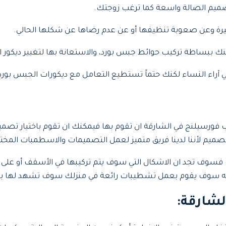
صميم الصالة واسعة كما ترغب زوجتك.
يرة وعن صعوبة تنظيفها أو عن عدم رضاها عن شكلها الحالي.
، يمكنك ببساطة تركيب حوائط جبس بورد، والاستعانة بها لتغيير ديكو
ي آراء النساء لكنك حتماً تستطيع التعامل مع ديكورات الجبس بورد!
 فورسيلنج في الشارقة ان تقوم بها فيمكنك ان تقوم باختيار ت
تصميم لأننا لدينا فريق متميز لعمل التصميمات والاسطمبات المخت
فسوف تجد ان الاشكال التي سوف يتم تركيبها في الأسقف أو على ال
 فإنه سوف يقوم بعمل تشطيبات رائعة في منزلك سوف تشهد لها بال
شارقة: