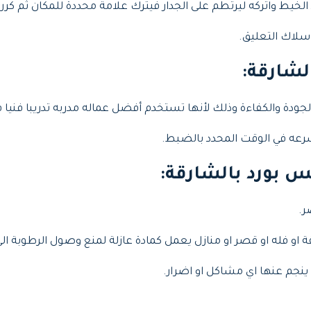
يط واتركه ليرتطم على الجدار فيترك علامة محددة للمكان ثم كرر.
سلاك التعليق.
لشارقة
:
ودة والكفاءة وذلك لأنها تستخدم أفضل عماله مدربه تدريبا فنيا
بسرعه في الوقت المحدد بالضبط.
 بورد بالشارقة
:
ر.
 او فله او قصر او منازل يعمل كمادة عازلة لمنع وصول الرطوبة ال
 ينجم عنها اي مشاكل او اضرار.