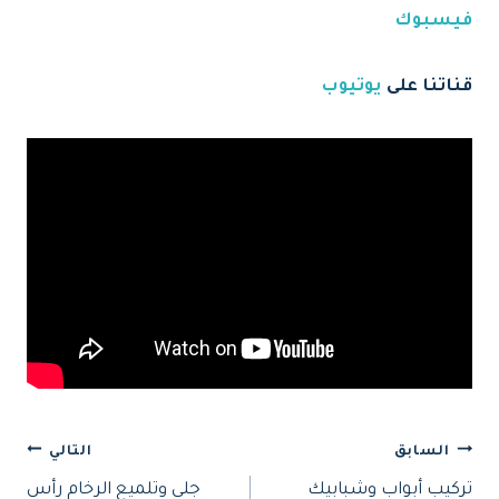
فيسبوك
قناتنا على
يوتيوب
تصفّح
السابق
التالي
تركيب أبواب وشبابيك
جلي وتلميع الرخام رأس