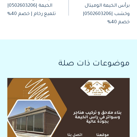
المقالات
برأس الخيمة الوميتال
الخيمة |0502603206|
وخشب |0502603206|
تلميع رخام | خصم 40%
خصم 40%
موضوعات ذات صلة