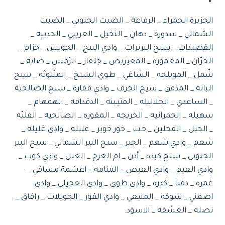
الجزيرة الحمراء _ الرفاعة _ الضيت الجنوبي _ الضيت
الشمالي _ سدورة _ دهان _ النخيل _ العريبي _ الحديبه _
القصيدات _ سيح البريرات _ وادي البيح _ الجويس _ خزام _
الخرّان _ المعمورة _ المعيريض _ جلفار _ الرّمس _ ضاية _
شّمل _ المويلحه _ الشاغي _ طوي الشيخ _ المثلوثه _ سيح
البانه _ المدفق _ سيح الجرف _ وادي فقارة _ سيح الصالحية
_ الساعدي _ الجلاليله _ المتيبنه _ الدقداقه _ الهمهام _
سهيله _ الحمرانيه _ الخريجه _ المقوره _ الصالحيه _ الفليّه
_ الحيل _ الفحلين _ خـت _ خور خوير _ غليله _ وادي غليله _
شعم _ وادي شعم _ الجير _ سيح البير الشمالي _ سيح البير
الجنوبي _ سيح كبده _ أذن _ ام العرج _ الغيل _ وادي كوب _
وادي العيم _ وادي العيص _ المنامه _ اعسّمة مسافي _
غمره _ دفتا _ كدره _ وادي طوي _ وادي العجيلي _ وادي
اصفني _ شوكه _ المنيعي _ وادي القور _ الحويلات _ رافاق _
نصله _ الغشقه _ الاسوَد.