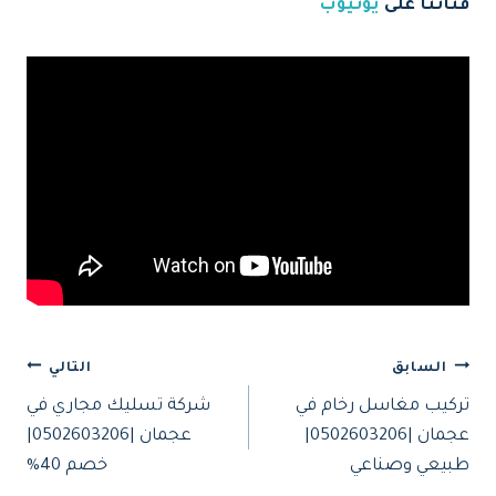
قناتنا على
يوتيوب
تصفّح
السابق
التالي
تركيب مغاسل رخام في
شركة تسليك مجاري في
المقالات
عجمان |0502603206|
عجمان |0502603206|
طبيعي وصناعي
خصم 40%