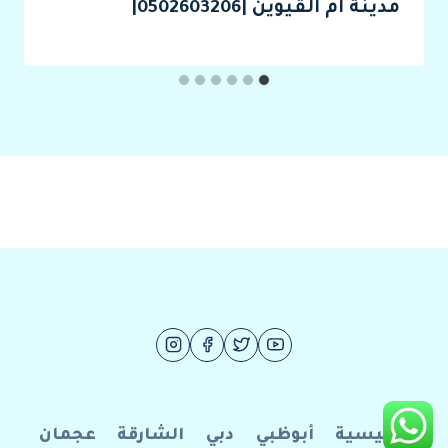
مدينة ام القيوين |0502603206|
الرئيسية
أبوظبي
دبي
الشارقة
عجمان