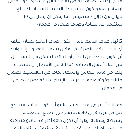
فيتم تركيب الصرف الخاص به من خلال ماسورة تكون حوالي
اربعه بوصه ويكون منسوبها بالنسبة للسيراميك يبلغ
حوالي من 5 إلى 7 سنتيمتر، كما يمكن ان يصل إلى 10
سنتيمترات. سباكة وصرف صحي في عجمان
ثانيا:
صرف البانيو: لابد أن يكون صرف البانيو بمكان البلف.
أي لابد ان يكون الصرف في مكان يسهل الوصول إليه ولابد
أن يكون مبتعدا عن الجدار أو الحائط لنتمكن في المستقبل
من اتمام أعمال الصيانة، كما انه من الأفضل ان نستخدم
بلف من مادة النحاس والابتعاد تماما عن البلاستيك لضمان
متانته وقوته وتحمله. فرسان الإبداع سباكة وصرف صحي
في عجمان
كما لابد أن نراعي عند تركيب البانيو أن يكون بمناسبه يتراوح
بين كل من 35 إلى 40 سنتيمتر حتى يصبح استعماله
بسيطة وسهلة، ولابد أن تكون كافة أطراف البانيو متداخلة
في السيراميك بمسافه بين 1 إلى 2 سنتيمتر، والتأكد التام