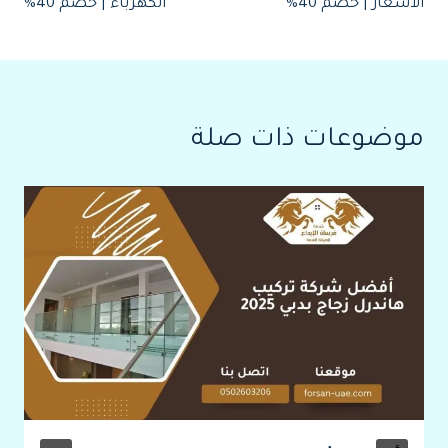
الأسعار | خصم 40%
الكهرباء | خصم 40%
موضوعات ذات صلة