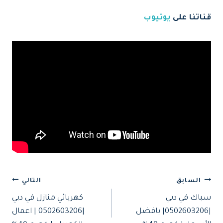
قناتنا على
يوتيوب
تصفّح
السابق
التالي
سباك في دبي
كهربائي منازل في دبي
المقالات
|0502603206| بافضل
|0502603206 | اعمال