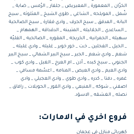
الخرّان _ المعمورة _ المعيريض _ جلفار _ الرّمس _ ضاية _
شّمل _ المويلحه _ الشاغي _ طوي الشيخ _ المثلوثه _ سيح
البانه _ المدفق _ سيح الجرف _ وادي فقارة _ سيح الصالحية
_ الساعدي _ الجلاليله _ المتيبنه _ الدقداقه _ الهمهام _
سهيله _ الحمرانيه _ الخريجه _ المقوره _ الصالحيه _ الفليّه
_ الحيل _ الفحلين _ خـت _ خور خوير _ غليله _ وادي غليله _
شعم _ وادي شعم _ الجير _ سيح البير الشمالي _ سيح البير
الجنوبي _ سيح كبده _ أذن _ ام العرج _ الغيل _ وادي كوب _
وادي العيم _ وادي العيص _ المنامه _ اعسّمة مسافي _
غمره _ دفتا _ كدره _ وادي طوي _ وادي العجيلي _ وادي
اصفني _ شوكه _ المنيعي _ وادي القور _ الحويلات _ رافاق _
نصله _ الغشقه _ الاسوَد.
فروع اخري في الامارات:
كهربائي منازل في عجمان