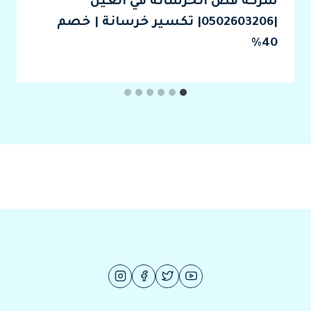
شركة قص الخرسانة في العين
|0502603206| تكسير خرسانة | خصم
40%