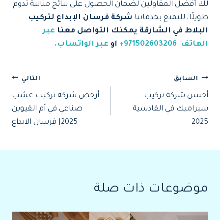
لك أفضل المقاولين لضمان الحصول على نتائج مثالية تدوم
طويلًا، للتمتع بخدماتنا
شركة فرسان الإبداع لتركيب
البلاط في الشارقة يمكنك التواصل معنا
عبر
الهاتف
971502603206+
او
عبر الواتساب.
تصفّح
السابق
التالي
أحسن شركة تركيب
أرخص شركة تركيب عشب
المقالات
سيراميك في القادسية
صناعي في أم القيوين
2025
2025| فرسان الابداع
موضوعات ذات صلة