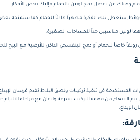
ام وهناك من يفضل دمج لونين بالحمام فإليك بعض الأفكار:
 للحوائط, ستعطى تلك الفكرة مظهراً هادئاً للحمام كما ستمنحه بع
 فهما لونين مناسبين جداً للمساحات الصغيرة.
نقاً خاصاً للحمام أو دمج البنفسجي الداكن للأرضية مع البيج للح
ة
ات المستخدمة في تنفيذ تركيبات ولصق البلاط تقدم فرسان الإبدا
م الانتهاء من مهمة التركيب بسرعة واتقان مع مراعاة الالتزام عن 
 الإبداع.
رقة: