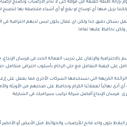
بإزالة طبقة خفيفة من فوقه حتى لا تتأثر الارضيات وتصبح ارض
ننا نزيل منها أي اوساخ او بقع أو أي أشياء ملتصقة بها لتصبح ا
عمل بشكل دقيق جدا ولكن اي عمال يكون ليس لديهم احترافية في ا
 ولكن نحافظ عليها تماما.
بالاحترافية والإتقان على تدريب العمالة الجدد في فرسان الإبداع، 
مل على كيفية التعامل مع جلي الرخام بأسلوب احترافي متكامل، حتى ل
الرائحة الكريهة التي تستخدمها الشركات الأخرى مما يعمل على إزعا
ي أذى نهائياً لعملائنا الكرام وتحافظ على صحتهم من الأوبئة وا
أخرى. فرسان الإبداع أفضل شركة تركيب سيراميك في الشارقة.
لبلاط بلون واحد فاتح للأرضيات والحوائط, مثل الأبيض أو الأخضر أو 