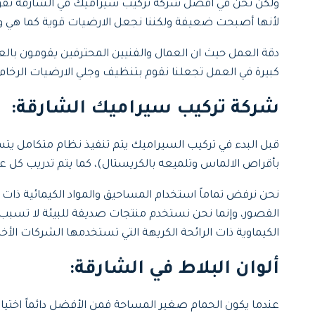
ولكن نحن في أفضل شركة تركيب سيراميك في الشارقة نقوم 
لأنها أصبحت ضعيفة ولكننا نجعل الارضيات قوية كما هي ولك
دقة العمل حيث ان العمال والفنيين المحترفين يقومون بال
كبيرة في العمل تجعلنا نقوم بتنظيف وجلي الارضيات الرخام
شركة تركيب سيراميك الشارقة:
قبل البدء في تركيب السيراميك يتم تنفيذ نظام متكامل يتسم 
بأقراص الالماس وتلميعه بالكريستال)، كما يتم تدريب كل عا
نحن نرفض تماماً استخدام المساحيق والمواد الكيمائية ذات 
القصور، وإنما نحن نستخدم منتجات صديقة للبيئة لا تسبب أ
الكيماوية ذات الرائحة الكريهة التي تستخدمها الشركات ال
ألوان البلاط في الشارقة:
عندما يكون الحمام صغير المساحة فمن الأفضل دائماً اختيار ا