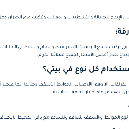
ان الإبداع للصيانة والتشطيبات والدهانات وتركيب ورق الجدران وع
قة:
تركيب جميع الارضيات السيراميك والرخام والبلاط في الامارات، 
داع تقدم أفضل الأسعار لجميع عملائنا الكرام.
استخدام كل نوع في بيتي؟
اغات, ألا وهم: الأرضيات, الحوائط, الأسقف وطالما أنها عنصر أساس
ن المهم مراعاة اختيار الخامة المناسبة.
م, نوع الحوائط, والأسقف لتتناغم وتنسجم مع باقي المحيط, بالإضافة ا