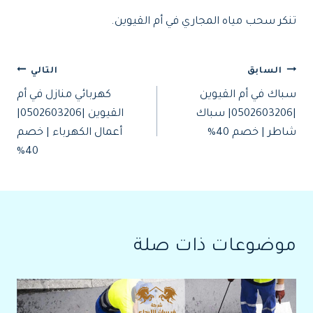
تنكر سحب مياه المجاري في أم القيوين.
تصفّح
السابق
التالي
سباك في أم القيوين
كهربائي منازل في أم
المقالات
|0502603206| سباك
القيوين |0502603206|
شاطر | خصم 40%
أعمال الكهرباء | خصم
40%
موضوعات ذات صلة