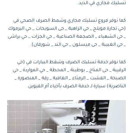
تسليك مجاري في الذيد.
كما نوفر فروع تسليك مجاري وشمط الصرف الصحي في
(حي تجارة مويلح _ حي الزاهية _ حى السويحات _ حي اليرموك
_ حى الشهباء _ الصجعة الصناعية _ حي الجزات _ حي براشى
_ حي الغبيبة _ حى ميسلون _ حي الند _ شورفان).
كما نوفر خدمة تسليك الصرف وشفط البيارات في (حي
الرقيبة _ حى المناخ _ بوطينة _ المحطة _ حي المواردة _ حي
الصبخة _ الفشت _ الرمثاء _ الغافية _ رقة _ المنصورة _
الناصرية) سيارة لـ خدمة الصرف بأحياء أم القيوين.