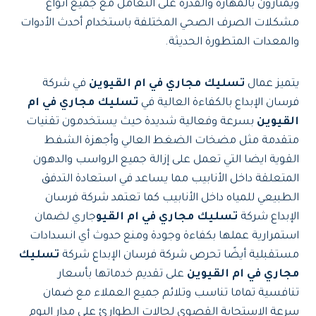
ويمتازون بالمهارة والقدرة على التعامل مع جميع أنواع
مشكلات الصرف الصحي المختلفة باستخدام أحدث الأدوات
والمعدات المتطورة الحديثة.
يتميز عمال
تسليك مجاري في ام القيوين
في شركة
فرسان الإبداع بالكفاءة العالية في
تسليك مجاري في ام
القيوين
بسرعة وفعالية شديدة حيث يستخدمون تقنيات
متقدمة مثل مضخات الضغط العالي وأجهزة الشفط
القوية ايضا التي تعمل على إزالة جميع الرواسب والدهون
المتعلقة داخل الأنابيب مما يساعد في استعادة التدفق
الطبيعي للمياه داخل الأنابيب كما تعتمد شركة فرسان
الإبداع شركة
تسليك مجاري في ام القيو
جاري لضمان
استمرارية عملها بكفاءة وجودة ومنع حدوث أي انسدادات
مستقبلية أيضًا تحرص شركة فرسان الإبداع شركة
تسليك
مجاري في ام القيوين
على تقديم خدماتها بأسعار
تنافسية تماما تناسب وتلائم جميع العملاء مع ضمان
سرعة الاستجابة القصوى لحالات الطوارئ على مدار اليوم