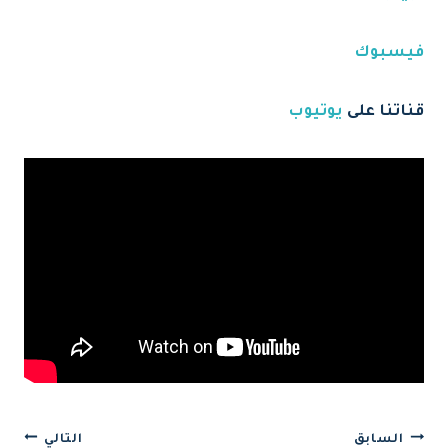
فيسبوك
قناتنا على
يوتيوب
تصفّح
السابق
التالي