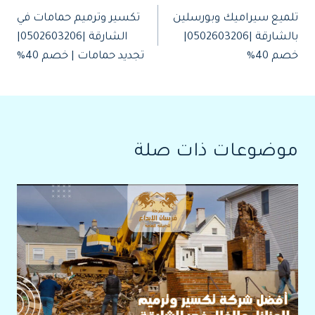
تلميع سيراميك وبورسلين
تكسير وترميم حمامات في
المقالات
بالشارقة |0502603206|
الشارقة |0502603206|
خصم 40%
تجديد حمامات | خصم 40%
موضوعات ذات صلة